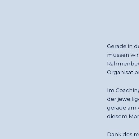
Gerade in d
müssen wir
Rahmenbedi
Organisatio
Im Coaching
der jeweili
gerade am w
diesem Mom
Dank des re