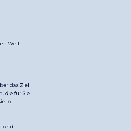
den Welt
d
er das Ziel
 die für Sie
ie in
n und